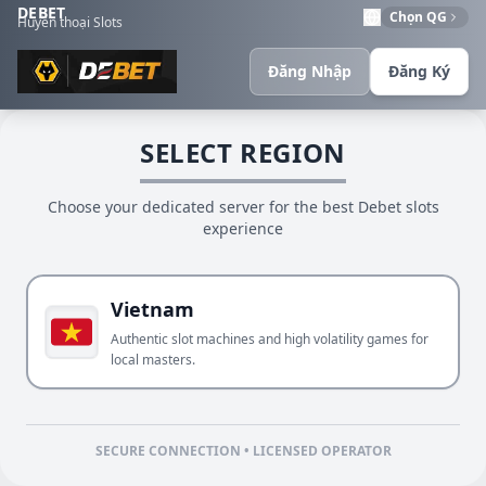
DEBET
Chọn QG
Huyền thoại Slots
Đăng Nhập
Đăng Ký
SELECT REGION
Choose your dedicated server for the best Debet slots
experience
Vietnam
Authentic slot machines and high volatility games for
local masters.
SECURE CONNECTION • LICENSED OPERATOR